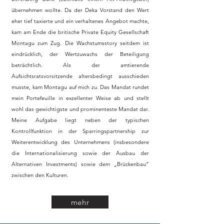
übernehmen wollte. Da der Deka Vorstand den Wert
eher tief taxierte und ein verhaltenes Angebot machte,
kam am Ende die britische Private Equity Gesellschaft
Montagu zum Zug. Die Wachstumsstory seitdem ist
eindrücklich, der Wertzuwachs der Beteiligung
beträchtlich. Als der amtierende
Aufsichtsratsvorsitzende altersbedingt ausschieden
musste, kam Montagu auf mich zu. Das Mandat rundet
mein Portefeuille in exzellenter Weise ab und stellt
wohl das gewichtigste und prominenteste Mandat dar.
Meine Aufgabe liegt neben der typischen
Kontrollfunktion in der Sparringspartnership zur
Weiterentwicklung des Unternehmens (insbesondere
die Internationalisierung sowie der Ausbau der
Alternativen Investments) sowie dem „Brückenbau“
zwischen den Kulturen.
mehr