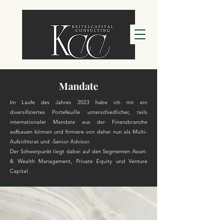
Mandate
Im Laufe des Jahres 2023 habe ich mir ein
diversifiziertes Portefeuille unterschiedlicher, teils
internationaler Mandate aus der Finanzbranche
aufbauen können und firmiere von daher nun als Multi-
Aufsichtsrat und -Senior Advisor.
Der Schwerpunkt liegt dabei auf den Segmenten Asset-
& Wealth Management, Private Equity und Venture
Capital .