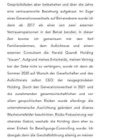
Gesprächsfaden aber beibehalten und
über
die Jahre
eine vertrauensvolle Beziehung aufgebaut. Im Zuge
eines Generationswechsels auf Beiratsebene wurde ich
dann
ab 2017 als einer von zwei externen
Vertrauenspersonen in den Beirat berufen. In dieser
Zeit konnte ich gemeinsam mit den fünf
Familienstämmen, dem Aufsichtsrat und einem
externen Consultant die Harald Quandt Holding
"bauen". Aufgrund meines Entscheids, meinen Vertrag
bei der Deka nicht zu verlängern, wurde ich dann ab
Sommer 2020 auf Wunsch der Gesellschafter und des
Aufsichtsrats selbst CEO der neugegründeten
Holding. Durch den Generationswechsel in 2021 und
die zunehmenden gesamtwirtschaftlichen und vor
allem geopolitischen Risiken wurde allerdings die
unternehmerische Ausrichtung geändert und diverse
Wachstumsfelder beschnitten. Risiko-Fokussierung war
oberstes Gebot, weshalb die Holding dann eher zu
einer Einheit für Beteiligungs-Controlling wurde. Ich
übergab dann die Geschäftsführung alleinig an meinen