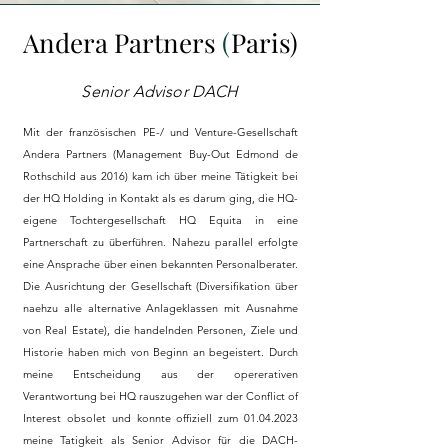
Andera Partners
(
Paris)
Senior Advisor DACH
Mit der französischen PE-/ und Venture-Gesellschaft
Andera Partners (Management Buy-Out Edmond de
Rothschild aus 2016) kam ich über meine Tätigkeit bei
der HQ Holding in Kontakt als es darum ging, die HQ-
eigene Tochtergesellschaft HQ Equita in eine
Partnerschaft zu überführen.
Nahezu
parallel erfolgte
eine Ansprache über einen bekannten Personalberater.
Die Ausrichtung der Gesellschaft (Diversifikation über
naehzu alle alternative Anlageklassen mit Ausnahme
von Real Estate), die handelnden Personen, Ziele und
Historie haben mich von Beginn an begeistert. Durch
meine Entscheidung aus der opererativen
Verantwortung bei HQ rauszugehen war der Conflict of
Interest obsolet und konnte offiziell zum
01.04.2023
meine Tatigkeit als Senior Advisor für die DACH-