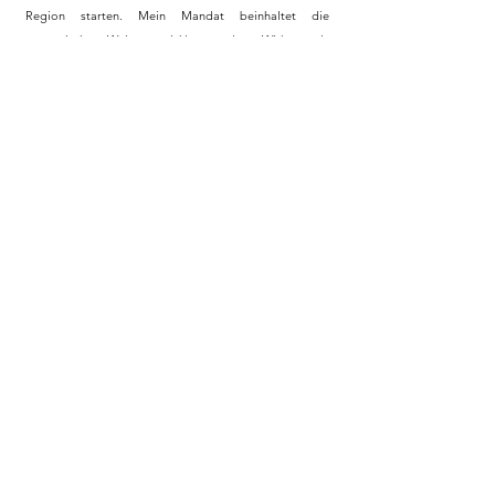
Region starten. Mein Mandat beinhaltet die
strategische Weiterentwicklung, das Wirken als
Markenbotschafter sowie die Unterstützung im
Fundraising und Deal-Sourcing.
mehr
Ventura Capital
(
London)