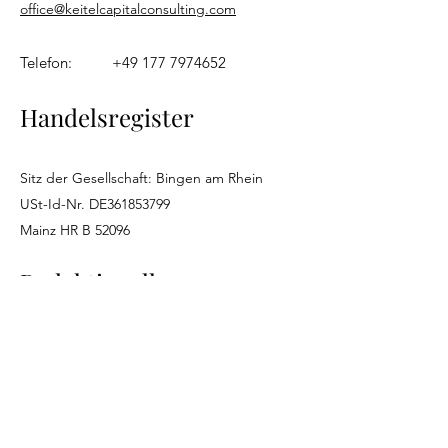
office@keitelcapitalconsulting.com
Telefon:
+49 177 7974652
Handelsregister
Sitz der Gesellschaft: Bingen am Rhein
USt-Id-Nr. DE361853799
Mainz HR B 52096
Redaktionell
Verantwortlicher
Stefan Keitel
KCC Keitel Capital Consulting GmbH
Im Hungerborn 5
55411 Bingen am Rhein